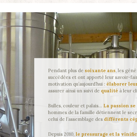
Pendant plus de
soixante ans
, les géné
succédées et ont apporté leur savoir-fa
motivation qu’aujourd’hui :
élaborer leu
assurer ainsi un suivi de
qualité
à leur cl
Bulles, couleur et palais…
La passion se
hommes de la famille détiennent le secr
celui de l’assemblage des
différents cé
Accueil
Depuis 2010,
le pressurage et la vinifi