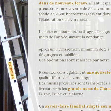
dans de nouveaux locaux
alliant l’esp
Boutique
pressoirs et une cuverie de 36 cuves ino
totale de 2 500 hectolitres) servent dor
Blog
l’élaboration du divin nectar.
Contact
La mise en bouteilles ou tirage a lieu g
mars de l’année suivant la vendange.
Mon
Après un vieillissement minimum de 2 à 3
compte
dégorgées et habillées.
Ces opérations sont réalisées par notre
Cookies
Nous exerçons également
une activité
qualitatif lors de la vendange.
Les raisins pressurés sont transportés 
livreurs vers les
grands noms du Cha
l’Aisne, l’Aube et la Marne.
Un
savoir-faire familial adapté aux 