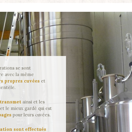
rations se sont
ire avec la même
rs propres cuvées
et
ientèle.
 transmet
ainsi et les
et le mieux gardé qui est
pages
pour leurs cuvées.
cation sont effectués