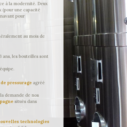
ace à la modernité. Deux
x (pour une capacité
énavant pour
énéralement au mois de
 ans, les bouteilles sont
 équipe.
 de pressurage
agréé
à la demande de nos
mpagne
situés dans
nouvelles technologies