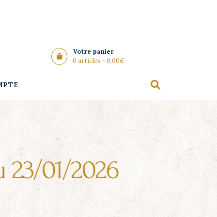
Votre panier
0 articles -
0,00
€
MPTE
du 23/01/2026