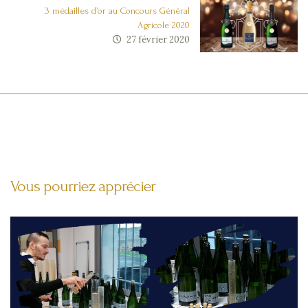
Accueil
3 médailles d’or au Concours Général
Agricole 2020
Boutique
27 février 2020
Blog
Contact
Mon
compte
Cookies
Vous pourriez apprécier